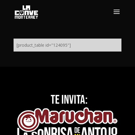
[product_table id="124095"]