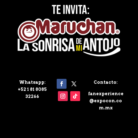
Whatsapp:
Contacto:
+52 1 81 8085
fanexperience
32266
@expocon.co
m.mx