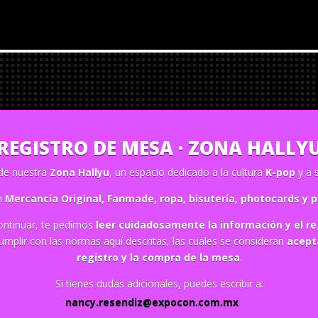
REGISTRO DE MESA · ZONA HALLY
de nuestra
Zona Hallyu
, un espacio dedicado a la cultura
K-pop
y a 
on
Mercancía Original, Fanmade, ropa, bisutería, photocards y 
ontinuar, te pedimos
leer cuidadosamente la información y el 
umplir con las normas aquí descritas, las cuales se consideran
acept
registro y la compra de la mesa
.
Si tienes dudas adicionales, puedes escribir a:
nancy.resendiz@expocon.com.mx