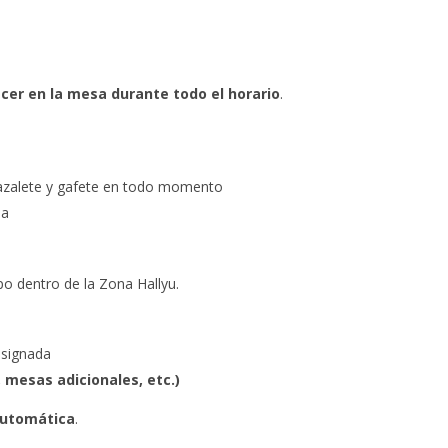
er en la mesa durante todo el horario
.
razalete y gafete en todo momento
ia
po dentro de la Zona Hallyu.
asignada
 mesas adicionales, etc.)
automática
.