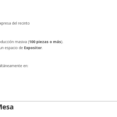
xpresa del recinto
oducción masiva (
100 piezas o más
).
 un espacio de
Expositor
.
multáneamente en:
 Mesa