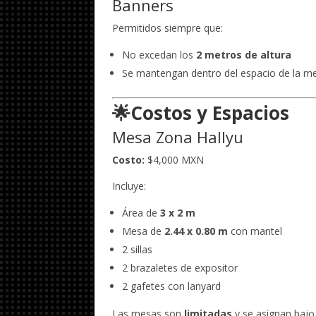
Banners
Permitidos siempre que:
No excedan los
2 metros de altura
Se mantengan dentro del espacio de la m
🌟Costos y Espacios
Mesa Zona Hallyu
Costo:
$4,000 MXN
Incluye:
Área de
3 x 2 m
Mesa de
2.44 x 0.80 m
con mantel
2 sillas
2 brazaletes de expositor
2 gafetes con lanyard
Las mesas son
limitadas
y se asignan baj