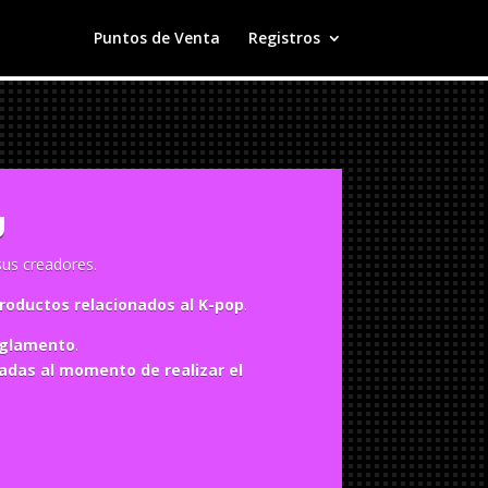
Puntos de Venta
Registros
U
sus creadores.
productos relacionados al K-pop
.
reglamento
.
adas al momento de realizar el