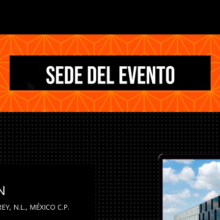
N
, N.L., MÉXICO C.P.