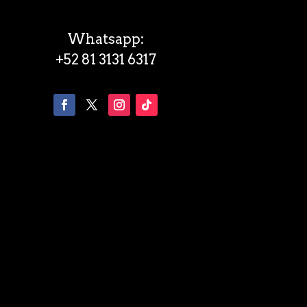
Whatsapp:
+52 81 3131 6317