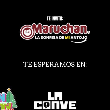
TE ESPERAMOS EN: